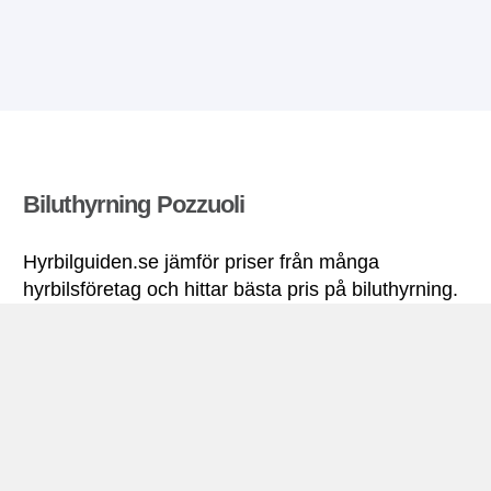
Biluthyrning Pozzuoli
Hyrbilguiden.se jämför priser från många
hyrbilsföretag och hittar bästa pris på biluthyrning.
Alla priser på hyrbil i Pozzuoli inkluderar
nödvändiga försäkringar och fri körsträcka.
Pozzuoli miniguide