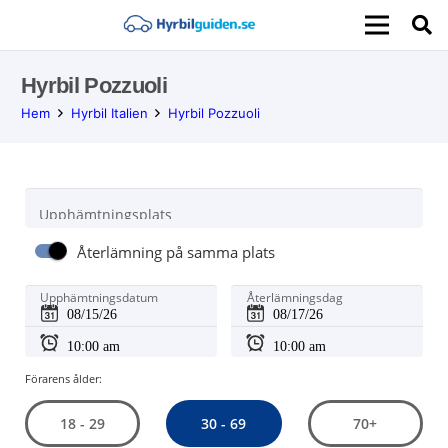
Hyrbil Pozzuoli
Hem
Hyrbil Italien
Hyrbil Pozzuoli
Upphämtningsplats
Återlämning på samma plats
Upphämtningsdatum
Återlämningsdag
Förarens ålder:
30 - 69
18 - 29
70+