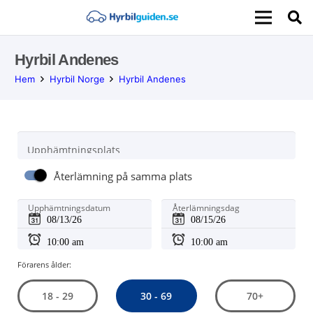
Hyrbil Andenes
Hem
Hyrbil Norge
Hyrbil Andenes
Upphämtningsplats
Återlämning på samma plats
Upphämtningsdatum
Återlämningsdag
Förarens ålder:
30 - 69
18 - 29
70+