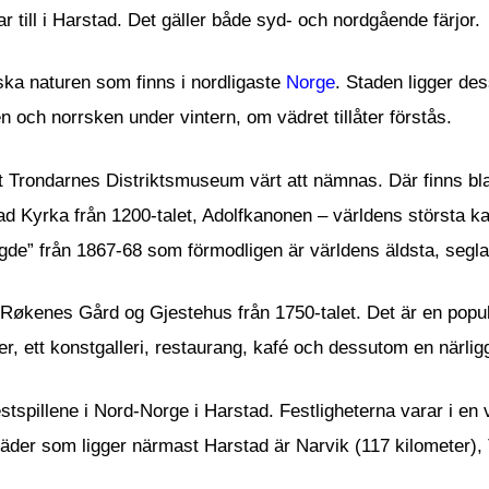
 till i Harstad. Det gäller både syd- och nordgående färjor.
ska naturen som finns i nordligaste
Norge
. Staden ligger de
 och norrsken under vintern, om vädret tillåter förstås.
t Trondarnes Distriktsmuseum värt att nämnas. Där finns blan
stad Kyrka från 1200-talet, Adolfkanonen – världens största
Rogde” från 1867-68 som förmodligen är världens äldsta, seg
Røkenes Gård og Gjestehus från 1750-talet. Det är en populär
der, ett konstgalleri, restaurang, kafé och dessutom en närl
Festspillene i Nord-Norge i Harstad. Festligheterna varar i e
 städer som ligger närmast Harstad är Narvik (117 kilometer