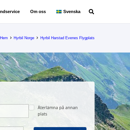
ndservice
Om oss
Svenska
Hem
Hyrbil Norge
Hyrbil Harstad Evenes Flygplats
Återlämna på annan
plats