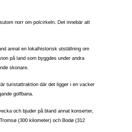
ssutom norr om polcirkeln. Det innebär att
d annat en lokalhistorisk utställning om
 kanon på land som byggdes under andra
lande skonare.
 turistattraktion där det ligger i en vacker
iggande golfbana.
n vecka och bjuder på bland annat konserter,
), Tromsø (300 kilometer) och Bodø (312