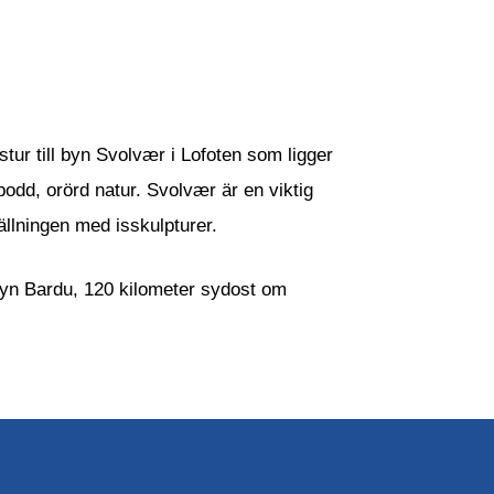
stur till byn Svolvær i Lofoten som ligger
odd, orörd natur. Svolvær är en viktig
ällningen med isskulpturer.
 byn Bardu, 120 kilometer sydost om