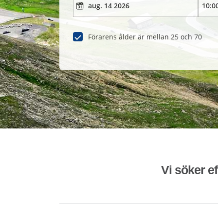
Förarens ålder är mellan 25 och 70
Vi söker ef