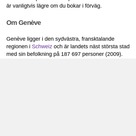
är vanligtvis lägre om du bokar i förväg.
Om Genève
Genève ligger i den sydvästra, fransktalande
regionen i
Schweiz
och är landets näst största stad
med sin befolkning på 187 697 personer (2009).
Staden är huvudstad i kantonen Genève och dess
läge på båda sidorna av Genèvesjön är väldigt
idylliskt.
Staden grundades under den romartiden och har
genom historian varit en del av det tysk-romerska
riket, sin egen republik, en del av
Frankrike
och
sedan Napoleons fall under början på 1800-talet är
den en central stad i Schweiz.
Sedan 1864 har Genève varit sätet för