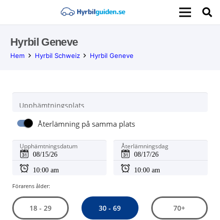
Hyrbil Geneve
Hem
Hyrbil Schweiz
Hyrbil Geneve
Upphämtningsplats
Återlämning på samma plats
Upphämtningsdatum
Återlämningsdag
Förarens ålder:
30 - 69
18 - 29
70+