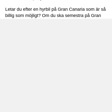
Letar du efter en hyrbil på Gran Canaria som är så
billig som möjligt? Om du ska semestra på Gran
Canaria är det behändigt att ha en hyrbil. Det ger
dig möjligt att resa runt på ön under ditt besök. Det
finns många spännande platser att besöka på ön.
Att ha en hyrbil är den bästa utgångspunkten för
att du ska kunna besöka favoritdestination.
Det är mycket vanligt att hyra bil på Gran Canaria.
De flesta väljer att hämta hyrbilen på flygplatsen.
Vi rekommenderar att du bokar tidigt för att få
exakt den bil du vill.
Om Gran Canaria
Gran Canaria ligger mellan
Teneriffa
och
Fuerteventura
, med cirka 860 000 invånare (2018).