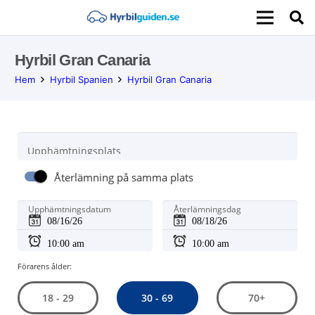
Hyrbil Gran Canaria
Hem
Hyrbil Spanien
Hyrbil Gran Canaria
Upphämtningsplats
Återlämning på samma plats
Upphämtningsdatum
Återlämningsdag
Förarens ålder:
30 - 69
18 - 29
70+