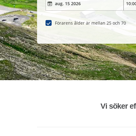
Förarens ålder är mellan 25 och 70
Vi söker ef