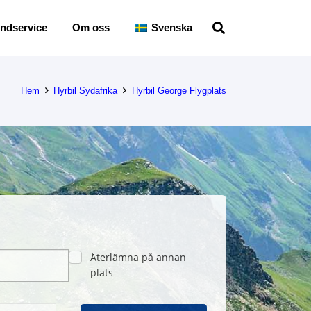
ndservice
Om oss
Svenska
Hem
Hyrbil Sydafrika
Hyrbil George Flygplats
Återlämna på annan
plats