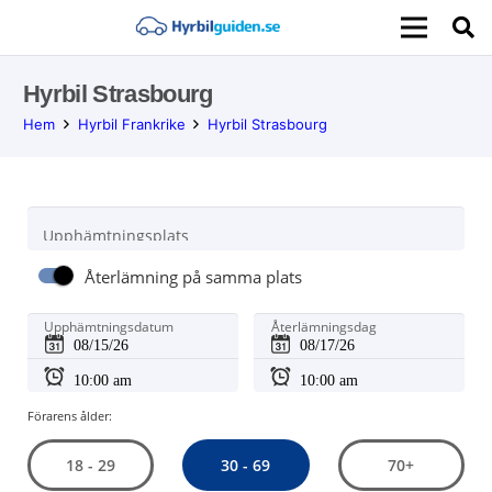
Hyrbil Strasbourg
Hem
Hyrbil Frankrike
Hyrbil Strasbourg
Upphämtningsplats
Återlämning på samma plats
Upphämtningsdatum
Återlämningsdag
Förarens ålder:
30 - 69
18 - 29
70+