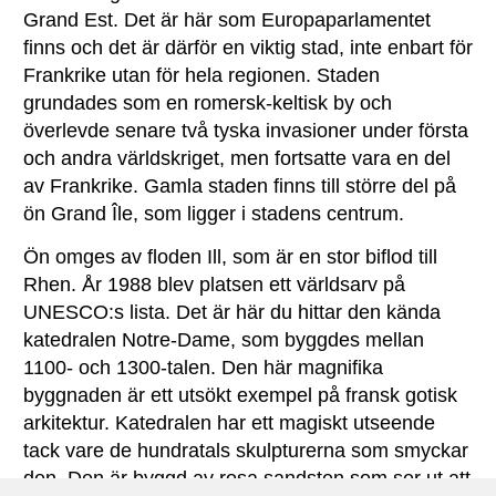
Grand Est. Det är här som Europaparlamentet
finns och det är därför en viktig stad, inte enbart för
Frankrike utan för hela regionen. Staden
grundades som en romersk-keltisk by och
överlevde senare två tyska invasioner under första
och andra världskriget, men fortsatte vara en del
av Frankrike. Gamla staden finns till större del på
ön Grand Île, som ligger i stadens centrum.
Ön omges av floden Ill, som är en stor biflod till
Rhen. År 1988 blev platsen ett världsarv på
UNESCO:s lista. Det är här du hittar den kända
katedralen Notre-Dame, som byggdes mellan
1100- och 1300-talen. Den här magnifika
byggnaden är ett utsökt exempel på fransk gotisk
arkitektur. Katedralen har ett magiskt utseende
tack vare de hundratals skulpturerna som smyckar
den. Den är byggd av rosa sandsten som ser ut att