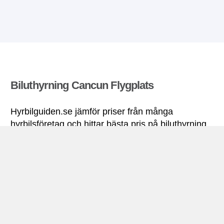
Biluthyrning Cancun Flygplats
Hyrbilguiden.se jämför priser från många
hyrbilsföretag och hittar bästa pris på biluthyrning.
Alla priser på hyrbil i Cancun Flygplats inkluderar
nödvändiga försäkringar och fri körsträcka.
Cancun Flygplats miniguide