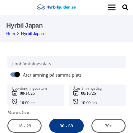
Hyrbil Japan
Hem
Hyrbil Japan
Upphämtningsplats
Återlämning på samma plats
Upphämtningsdatum
Återlämningsdag
Förarens ålder:
30 - 69
18 - 29
70+